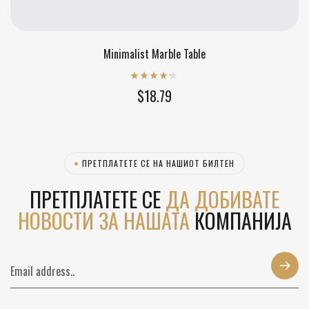
Minimalist Marble Table
Rated
4.20
$
18.79
out of 5
ПРЕТПЛАТЕТЕ СЕ НА НАШИОТ БИЛТЕН
ПРЕТПЛАТЕТЕ СЕ
ДА ДОБИВАТЕ
НОВОСТИ ЗА НАШАТА
КОМПАНИЈА