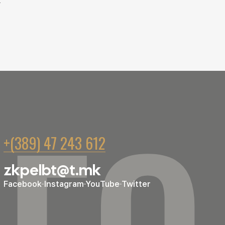
+(389) 47 243 612
zkpelbt@t.mk
Facebook
Instagram
YouTube
Twitter