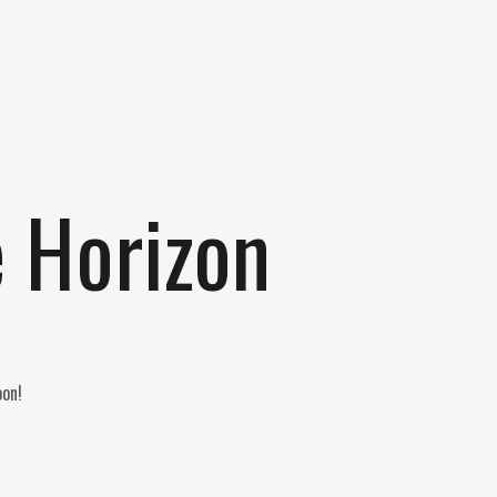
e Horizon
oon!