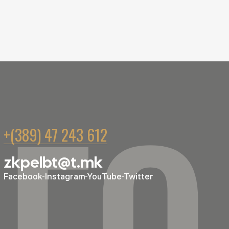
ГО
+(389) 47 243 612
zkpelbt@t.mk
Facebook
Instagram
YouTube
Twitter