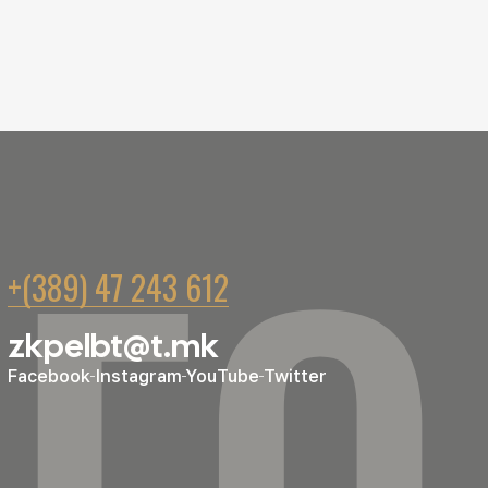
ГО
+(389) 47 243 612
zkpelbt@t.mk
Facebook
Instagram
YouTube
Twitter