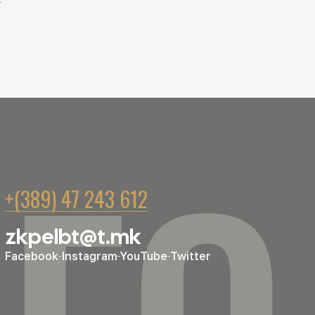
+(389) 47 243 612
zkpelbt@t.mk
Facebook
Instagram
YouTube
Twitter