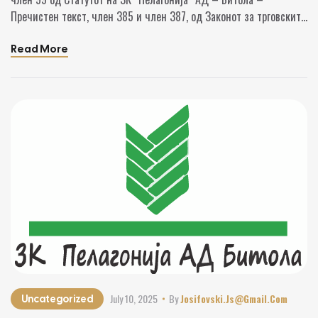
Пречистен текст, член 385 и член 387, од Законот за трговските
друштва, ЗК “Пелагонија” ад – Битола објавуваме Јавен повик за
свикување собрание на акционери Материјали за собраниe
Read More
July 10, 2025
By
Josifovski.js@gmail.com
Uncategorized