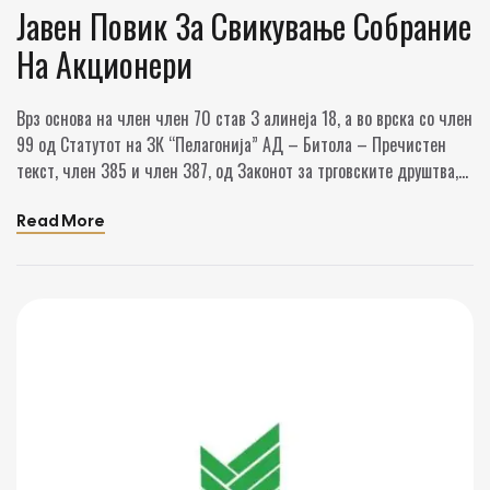
Јавен Повик За Свикување Собрание
На Акционери
Врз основа на член член 70 став 3 алинеја 18, а во врска со член
99 од Статутот на ЗК “Пелагонија” АД – Битола – Пречистен
текст, член 385 и член 387, од Законот за трговските друштва,
ЗК “Пелагонија” ад – Битола објавуваме Јавен повик за
свикување собрание на акционери закажано на 11.08.2025
Read More