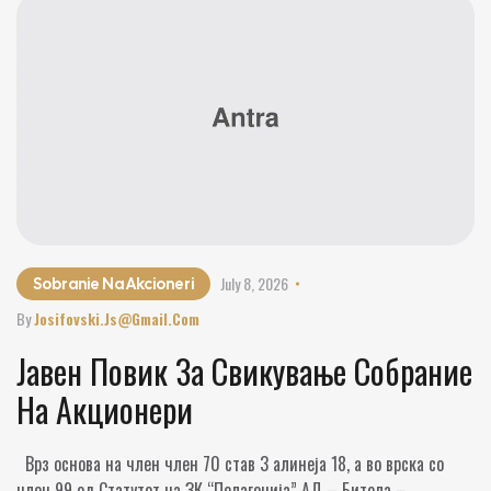
July 8, 2026
Sobranie Na Akcioneri
By
Josifovski.js@gmail.com
Јавен Повик За Свикување Собрание
На Акционери
Врз основа на член член 70 став 3 алинеја 18, а во врска со
член 99 од Статутот на ЗК “Пелагонија” АД – Битола –