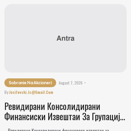
August 7, 2026
Sobranie Na Akcioneri
By
Josifovski.js@gmail.com
Ревидирани Консолидирани
Финансиски Извештаи За Групација
ЗК Пелагонија АД Битола За 2025
Ревидирани Консолидирани финансиски извештаи за