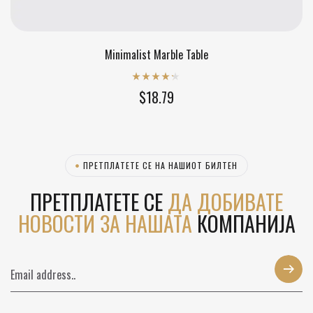
Minimalist Marble Table
Rated
4.20
$
18.79
out of 5
ПРЕТПЛАТЕТЕ СЕ НА НАШИОТ БИЛТЕН
ПРЕТПЛАТЕТЕ СЕ
ДА ДОБИВАТЕ
НОВОСТИ ЗА НАШАТА
КОМПАНИЈА