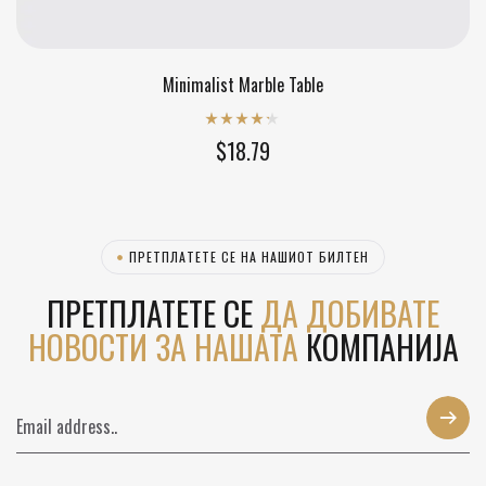
Minimalist Marble Table
Rated
4.20
$
18.79
out of 5
ПРЕТПЛАТЕТЕ СЕ НА НАШИОТ БИЛТЕН
ПРЕТПЛАТЕТЕ СЕ
ДА ДОБИВАТЕ
НОВОСТИ ЗА НАШАТА
КОМПАНИЈА