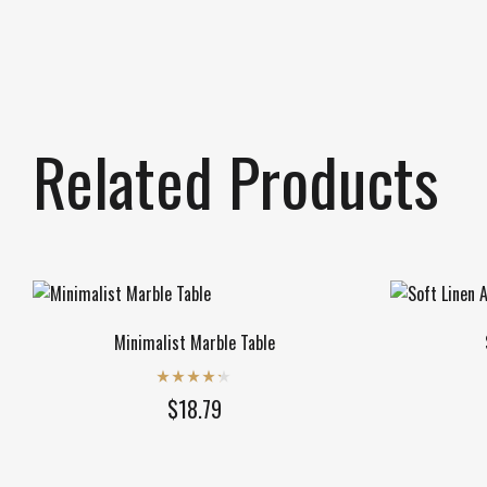
Related Products
Minimalist Marble Table
Rated
4.20
$
18.79
out of 5