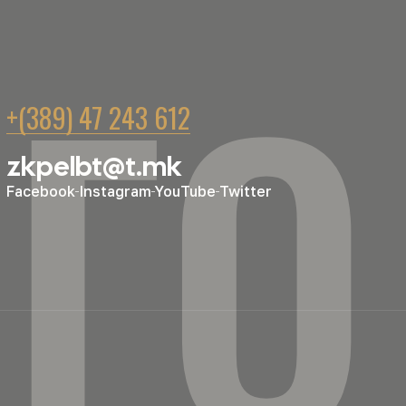
ГО
+(389) 47 243 612
zkpelbt@t.mk
Facebook
Instagram
YouTube
Twitter