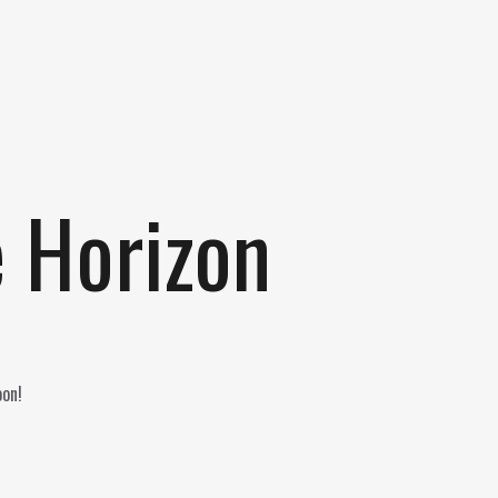
e Horizon
oon!