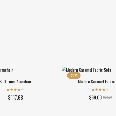
-23%
Soft Linen Armchair
Modern Caramel Fabric
Rated
4.20
Rated
4.00
$
117.68
$
69.00
$
89.99
out of 5
out of 5