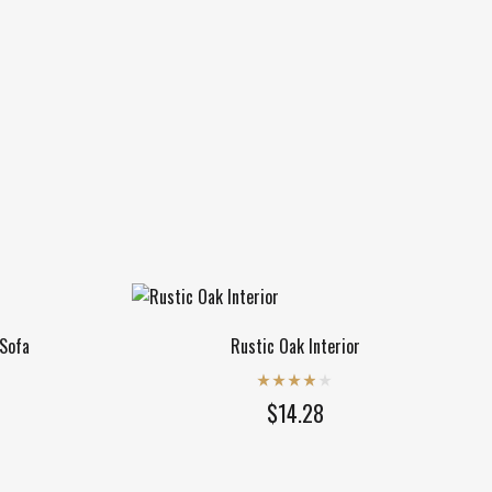
 Sofa
Rustic Oak Interior
Rated
3.80
$
14.28
out of 5