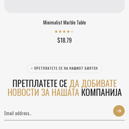
Minimalist Marble Table
Rated
4.20
$
18.79
out of 5
ПРЕТПЛАТЕТЕ СЕ НА НАШИОТ БИЛТЕН
ПРЕТПЛАТЕТЕ СЕ
ДА ДОБИВАТЕ
НОВОСТИ ЗА НАШАТА
КОМПАНИЈА