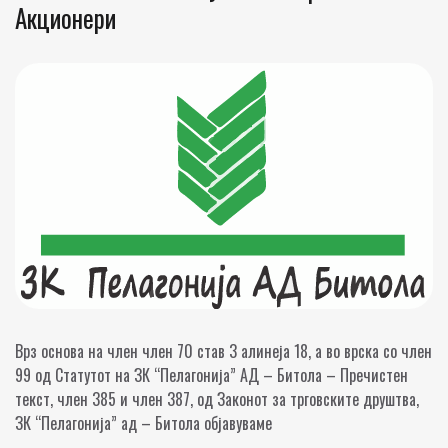
Акционери
Врз основа на член член 70 став 3 алинеја 18, а во врска со член
99 од Статутот на ЗК “Пелагонија” АД – Битола – Пречистен
текст, член 385 и член 387, од Законот за трговските друштва,
ЗК “Пелагонија” ад – Битола објавуваме