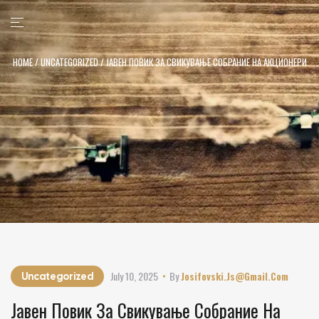
HOME
/
UNCATEGORIZED
/ ЈАВЕН ПОВИК ЗА СВИКУВАЊЕ СОБРАНИЕ НА АКЦИОНЕРИ
July 10, 2025
By
Josifovski.js@gmail.com
Uncategorized
Јавен Повик За Свикување Собрание На