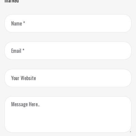
marked
*