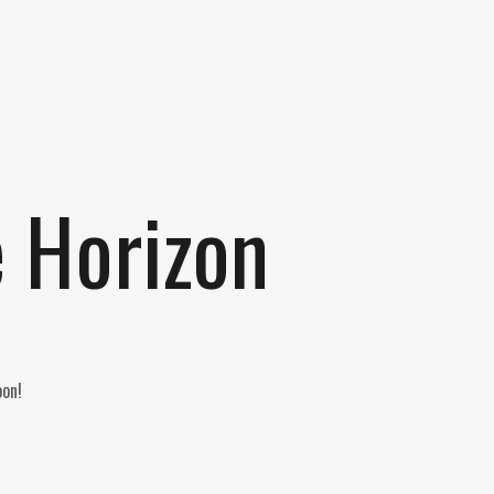
e Horizon
oon!