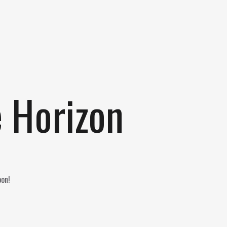
e Horizon
oon!